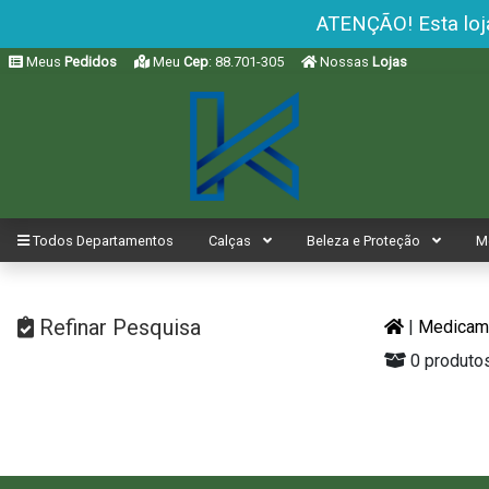
ATENÇÃO! Esta loja
Meus
Pedidos
Meu
Cep
: 88.701-305
Nossas
Lojas
Todos Departamentos
Calças
Beleza e Proteção
M
Refinar Pesquisa
|
Medicam
0 produto