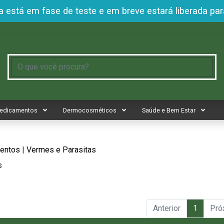
 está em fase de teste e em breve estará liberada par
edicamentos
Dermocosméticos
Saúde e Bem Estar
entos
|
Vermes e Parasitas
s
Anterior
1
Pró